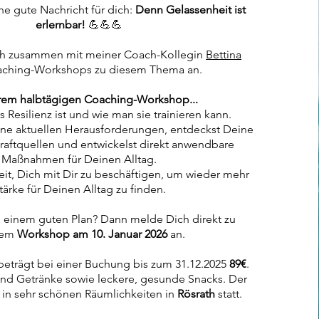
ne gute Nachricht für dich:
Denn Gelassenheit ist
erlernbar!
💪💪💪
ich zusammen mit meiner Coach-Kollegin
Bettina
ching-Workshops zu diesem Thema an.
rem halbtägigen Coaching-Workshop...
as Resilienz ist und wie man sie trainieren kann.
eine aktuellen Herausforderungen, entdeckst Deine
Kraftquellen und entwickelst direkt anwendbare
Maßnahmen für Deinen Alltag.
Zeit, Dich mit Dir zu beschäftigen, um wieder mehr
tärke für Deinen Alltag zu finden.
h einem guten Plan? Dann melde Dich direkt zu
rem
Workshop am 10. Januar 2026
an.
eträgt bei einer Buchung bis zum 31.12.2025
89€
.
sind Getränke sowie leckere, gesunde Snacks. Der
in sehr schönen Räumlichkeiten in
Rösrath
statt.