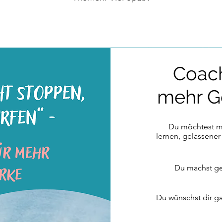
Coac
mehr Ge
Du möchtest mit
lernen, gelassener
Du machst ge
Du wünschst dir ga