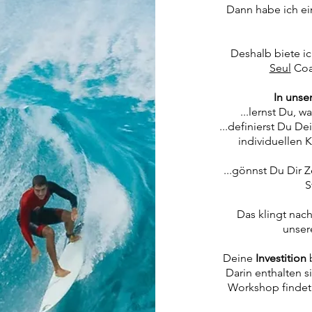
Dann habe ich ei
Deshalb biete 
Seul
Coa
In unse
...lernst Du, w
...definierst Du D
individuellen 
...gönnst Du Dir 
S
Das klingt nac
unse
Deine
Investition
b
Darin enthalten 
Workshop findet 